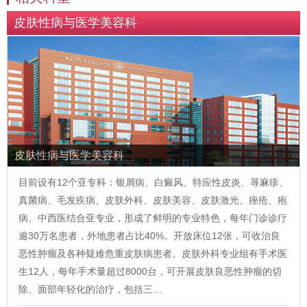
皮肤性病与医学美容科
皮肤性病与医学美容科
目前设有12个亚专科：银屑病、白癜风、特应性皮炎、荨麻疹、
真菌病、毛发疾病、皮肤外科、皮肤美容、皮肤激光、痤疮、疱
病、中西医结合亚专业，形成了鲜明的专业特色，每年门诊诊疗
逾30万名患者，外地患者占比40%。开放床位12张，可收治良
恶性肿瘤及各种疑难危重皮肤病患者。皮肤外科专业组有手术医
生12人，每年手术量超过8000台，可开展皮肤良恶性肿瘤的切
除、面部年轻化的治疗，包括三…