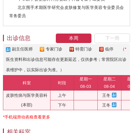
北京围手术期医学研究会皮肤修复与医学美容专业委员会
常务委员
出诊信息
本周
下一周
副主任医师
专家门诊
特需门诊
临停
（
*
医生资料和出诊信息可能存在更新延迟，仅供参考；常营院区出诊
表维护中，以实际出诊为准。）
星期一
星期二
星
科室
时段
08-03
08-04
08
皮肤性病与医学美容科
上午
王冬
(本部)
下午
王冬
*手机端滑动表格查看更多
相关科室