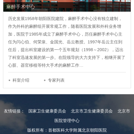
麻醉手术中心
历史发展1958年朝阳医院建院，麻醉手术中心没有独立建制，
作为外科的麻醉组开展常规工作，随着医院发展和外科业务增
加，医院于1985年成立了麻醉手术中心，历任麻醉手术中心主
任为闫心伯、何荣泉、金国光、岳云教授。1997年岳云主任到
任后，提出科室建设的第一个五年规划（1998～2002），迈出
了科室迅速发展的第一步。在院领导的大力支持下，相继开展了
心脏、器官移植等特大手术的麻醉工作…
科室介绍
专家列表
友情链接：
国家卫生健康委员会
北京市卫生健康委员会
北京市
医院管理中心
版权所有：首都医科大学附属北京朝阳医院