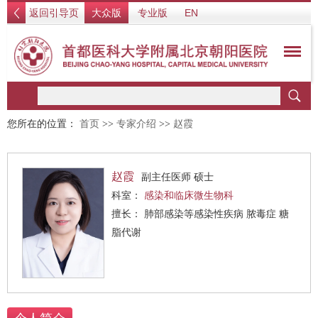
返回引导页
大众版
专业版
EN
您所在的位置：
首页
>>
专家介绍
>>
赵霞
赵霞
副主任医师 硕士
科室：
感染和临床微生物科
擅长： 肺部感染等感染性疾病 脓毒症 糖
脂代谢