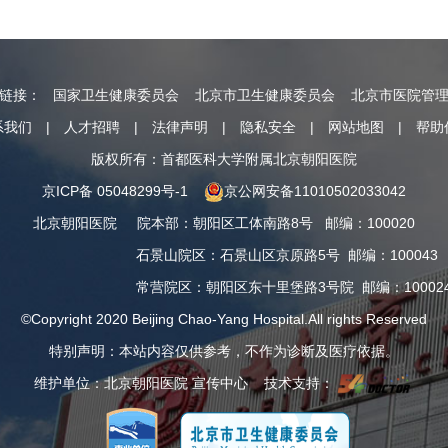
情链接：
国家卫生健康委员会
北京市卫生健康委员会
北京市医院管
系我们
|
人才招聘
|
法律声明
|
隐私安全
|
网站地图
|
帮助
版权所有：首都医科大学附属北京朝阳医院
京ICP备 05048299号-1
京公网安备11010502033042
北京朝阳医院
院本部
：
朝阳区工体南路8号
邮编：100020
石景山院区
：
石景山区京原路5号
邮编：100043
常营院区
：
朝阳区东十里堡路3号院
邮编：10002
©Copyright 2020 Beijing Chao-Yang Hospital.All rights Reserved
特别声明：本站内容仅供参考，不作为诊断及医疗依据。
维护单位：北京朝阳医院 宣传中心 技术支持：