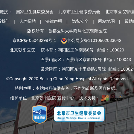
情链接：
国家卫生健康委员会
北京市卫生健康委员会
北京市医院管
系我们
|
人才招聘
|
法律声明
|
隐私安全
|
网站地图
|
帮助
版权所有：首都医科大学附属北京朝阳医院
京ICP备 05048299号-1
京公网安备11010502033042
北京朝阳医院
院本部
：
朝阳区工体南路8号
邮编：100020
石景山院区
：
石景山区京原路5号
邮编：100043
常营院区
：
朝阳区东十里堡路3号院
邮编：10002
©Copyright 2020 Beijing Chao-Yang Hospital.All rights Reserved
特别声明：本站内容仅供参考，不作为诊断及医疗依据。
维护单位：北京朝阳医院 宣传中心 技术支持：