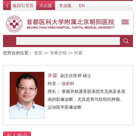
返回引导页
大众版
专业版
EN
您所在的位置：
首页
>>
专家介绍
>>
许霖
许霖
副主任医师 硕士
科室：
放射科
擅长： 掌握并精通骨肌系统常见病及多发
病的影像诊断，尤其是骨与软组织肿瘤、
运动医学影像诊断