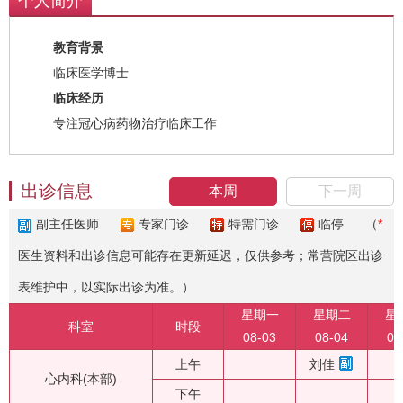
个人简介
教育背景
临床医学博士
临床经历
专注冠心病药物治疗临床工作
出诊信息
本周
下一周
副主任医师
专家门诊
特需门诊
临停
（
*
医生资料和出诊信息可能存在更新延迟，仅供参考；常营院区出诊
表维护中，以实际出诊为准。）
星期一
星期二
星
科室
时段
08-03
08-04
08
上午
刘佳
心内科(本部)
下午