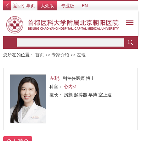
返回引导页
大众版
专业版
EN
您所在的位置：
首页
>>
专家介绍
>>
左琨
左琨
副主任医师 博士
科室：
心内科
擅长： 房颤 起搏器 早搏 室上速