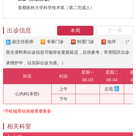
首都医科大学科学技术奖（第二完成人）
出诊信息
本周
下一周
副主任医师
专家门诊
特需门诊
临停
（
*
医生资料和出诊信息可能存在更新延迟，仅供参考；常营院区出诊
表维护中，以实际出诊为准。）
星期一
星期二
星
科室
时段
08-03
08-04
08
上午
左琨
心内科(本部)
下午
*手机端滑动表格查看更多
相关科室