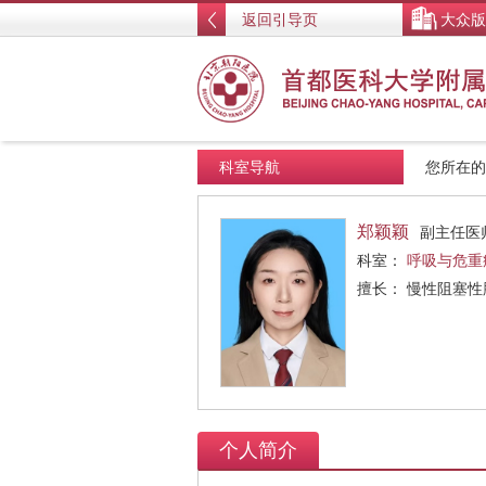
返回引导页
大众版
科室导航
您所在
郑颖颖
副主任医
科室：
呼吸与危重
擅长： 慢性阻塞
个人简介