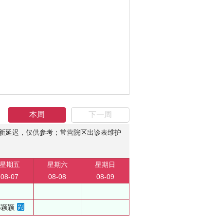
本周
下一周
新延迟，仅供参考；常营院区出诊表维护
星期五
星期六
星期日
08-07
08-08
08-09
郑颖颖