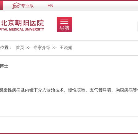
专业版
EN
的位置：
首页
>>
专家介绍
>>
王晓娟
 博士
统感染性疾病及内镜下介入诊治技术、慢性咳嗽、支气管哮喘、胸膜疾病等