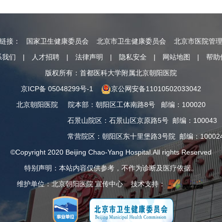
情链接：
国家卫生健康委员会
北京市卫生健康委员会
北京市医院管
系我们
|
人才招聘
|
法律声明
|
隐私安全
|
网站地图
|
帮助
版权所有：首都医科大学附属北京朝阳医院
京ICP备 05048299号-1
京公网安备11010502033042
北京朝阳医院
院本部
：
朝阳区工体南路8号
邮编：100020
石景山院区
：
石景山区京原路5号
邮编：100043
常营院区
：
朝阳区东十里堡路3号院
邮编：10002
©Copyright 2020 Beijing Chao-Yang Hospital.All rights Reserved
特别声明：本站内容仅供参考，不作为诊断及医疗依据。
维护单位：北京朝阳医院 宣传中心 技术支持：