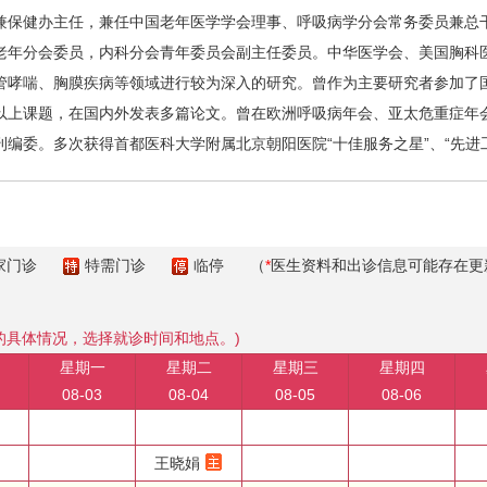
保健办主任，兼任中国老年医学学会理事、呼吸病学分会常务委员兼总干
老年分会委员，内科分会青年委员会副主任委员。中华医学会、美国胸科
管哮喘、胸膜疾病等领域进行较为深入的研究。曾作为主要研究者参加了国
以上课题，在国内外发表多篇论文。曾在欧洲呼吸病年会、亚太危重症年
编委。多次获得首都医科大学附属北京朝阳医院“十佳服务之星”、“先进工
家门诊
特需门诊
临停
（
*
医生资料和出诊信息可能存在更
的具体情况，选择就诊时间和地点。)
星期一
星期二
星期三
星期四
08-03
08-04
08-05
08-06
王晓娟