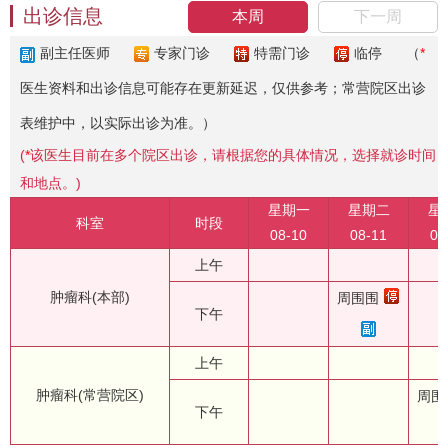
出诊信息
本周
下一周
副主任医师
专家门诊
特需门诊
临停
（
*
医生资料和出诊信息可能存在更新延迟，仅供参考；常营院区出诊
表维护中，以实际出诊为准。）
(
*
该医生目前在多个院区出诊，请根据您的具体情况，选择就诊时间
和地点。)
星期一
星期二
星
科室
时段
08-10
08-11
08
上午
肿瘤科(本部)
周围围
下午
上午
肿瘤科(常营院区)
周围
下午