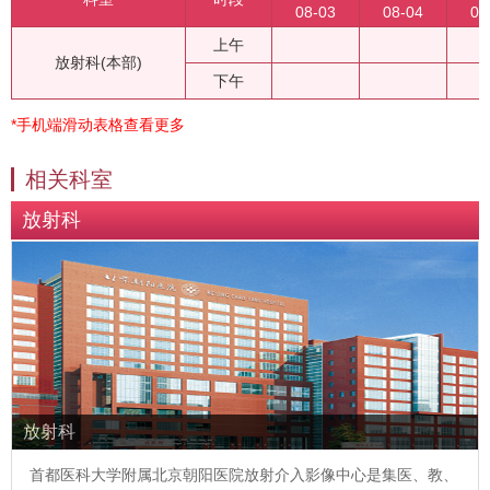
08-03
08-04
08
上午
放射科(本部)
下午
*手机端滑动表格查看更多
相关科室
放射科
放射科
首都医科大学附属北京朝阳医院放射介入影像中心是集医、教、