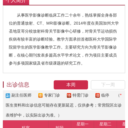
个人简介
从事医学影像诊断临床工作二十余年，熟练掌握全身各部
位的普通放射、CT、MRI影像诊断。2014年度在美国加州大学
圣地亚哥分校放射科骨关节影像中心研修，对骨关节运动损伤
疾病有较丰富的诊断经验。教学方面承担首都医科大学国际学
院留学生的医学影像教学工作。主要研究方向为骨关节影像诊
断，在核心期刊发表多篇高水平学术论文，作为项目主要成员
参与多项国家级及省市级课题的研究工作。
出诊信息
本周
下一周
副主任医师
专家门诊
特需门诊
临停
（
*
医生资料和出诊信息可能存在更新延迟，仅供参考；常营院区出诊
表维护中，以实际出诊为准。）
星期一
星期二
星
科室
时段