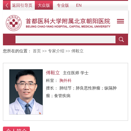
返回引导页
大众版
专业版
EN
您所在的位置：
首页
>>
专家介绍
>>
傅毅立
傅毅立
主任医师 学士
科室：
胸外科
擅长： 肺结节；肺良恶性肿瘤；纵隔肿
瘤；食管疾病