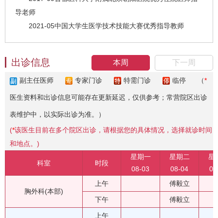
导老师
2021-05中国大学生医学技术技能大赛优秀指导教师
出诊信息
本周
下一周
副主任医师
专家门诊
特需门诊
临停
（
*
医生资料和出诊信息可能存在更新延迟，仅供参考；常营院区出诊
表维护中，以实际出诊为准。）
(
*
该医生目前在多个院区出诊，请根据您的具体情况，选择就诊时间
和地点。)
星期一
星期二
星
科室
时段
08-03
08-04
08
上午
傅毅立
胸外科(本部)
下午
傅毅立
上午