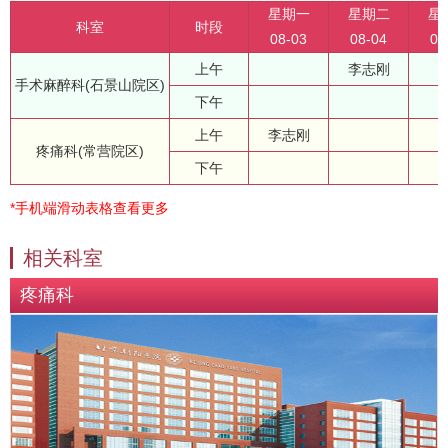
星期一
星期二
星
科室
时段
08-03
08-04
08
上午
李志刚
手术麻醉科(石景山院区)
下午
上午
李志刚
疼痛科(常营院区)
下午
*手机端滑动表格查看更多
相关科室
疼痛科