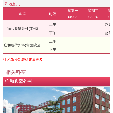
和地点。)
星期一
星期二
星
科室
时段
08-03
08-04
08
上午
赵凤
疝和腹壁外科(本部)
下午
赵凤
上午
疝和腹壁外科(常营院区)
下午
*手机端滑动表格查看更多
相关科室
疝和腹壁外科