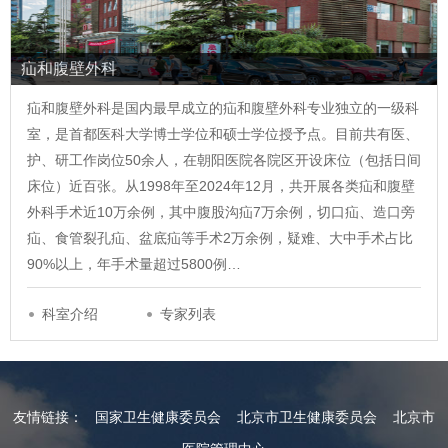
疝和腹壁外科
疝和腹壁外科是国内最早成立的疝和腹壁外科专业独立的一级科
室，是首都医科大学博士学位和硕士学位授予点。目前共有医、
护、研工作岗位50余人，在朝阳医院各院区开设床位（包括日间
床位）近百张。从1998年至2024年12月，共开展各类疝和腹壁
外科手术近10万余例，其中腹股沟疝7万余例，切口疝、造口旁
疝、食管裂孔疝、盆底疝等手术2万余例，疑难、大中手术占比
90%以上，年手术量超过5800例…
科室介绍
专家列表
友情链接：
国家卫生健康委员会
北京市卫生健康委员会
北京市