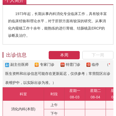
个人简介
1973年起，长期从事内科消化专业临床工作，具有较丰富
的临床经验和理论水平，对于肝胆方面有较深的研究。从事消
化内窥镜工作十余年，能熟练的进行胃镜、结肠镜及ERCP的
诊断及治疗。
出诊信息
本周
下一周
副主任医师
专家门诊
特需门诊
临停
（
*
医生资料和出诊信息可能存在更新延迟，仅供参考；常营院区出诊
表维护中，以实际出诊为准。）
星期一
星期二
星
科室
时段
08-03
08-04
08
上午
消化内科(本部)
下午