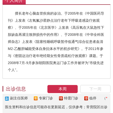
个人简介
擅长老年心脑血管疾病的诊治。于2005年在《中国医药导
刊》上发表《左氧氟沙星静点治疗老年下呼吸道感染疗效观
察》、于2005年在《北京医学》上发表《高压氧在大鼠急性下
肢缺血再灌注致肺损伤中的作用》、于2008年在《中华全科医
师杂志》上发表《阻塞性睡眠呼吸暂停低通气综合征患者血清
M2-乙酰胆碱能受体自身抗体水平的初步研究》。于2011年参
与《密固达治疗老年绝经期女性骨质疏松疗效观察》课题。于
2008年7月-9月参加朝阳医院奥运门诊工作并被评为“市级先进
个人”。
出诊信息
本周
下一周
副主任医师
专家门诊
特需门诊
临停
（
*
医生资料和出诊信息可能存在更新延迟，仅供参考；常营院区出诊