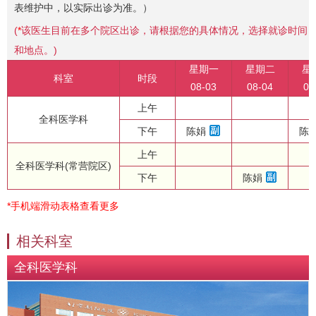
表维护中，以实际出诊为准。）
(
*
该医生目前在多个院区出诊，请根据您的具体情况，选择就诊时间
和地点。)
星期一
星期二
星
科室
时段
08-03
08-04
08
上午
全科医学科
下午
陈娟
陈
上午
全科医学科(常营院区)
下午
陈娟
*手机端滑动表格查看更多
相关科室
全科医学科