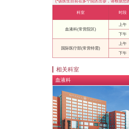
(
*
该医生目前在多个院区出诊，请根据您
科室
时段
上午
血液科(常营院区)
下午
上午
国际医疗部(常营特需)
下午
相关科室
血液科