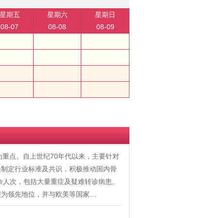
星期五
星期六
星期日
08-07
08-08
08-09
为重点。自上世纪70年代以来，主要针对
头制定行业标准及共识，积极推动国内骨
0余人次，包括大量重症及疑难转诊病患。
较为领先地位，并与欧美等国家…