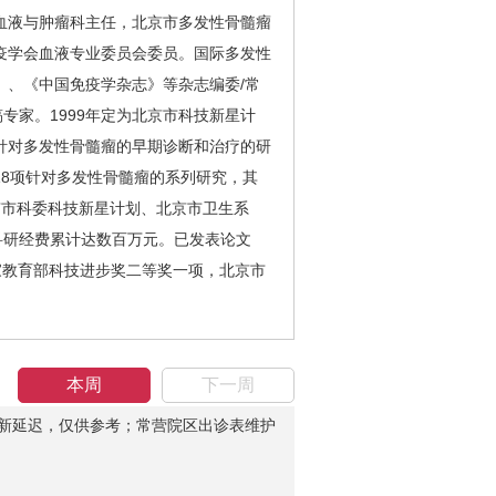
液与肿瘤科主任，北京市多发性骨髓瘤
疫学会血液专业委员会委员。国际多发性
、《中国免疫学杂志》等杂志编委/常
期刊审稿专家。1999年定为北京市科技新星计
了针对多发性骨髓瘤的早期诊断和治疗的研
8项针对多发性骨髓瘤的系列研究，其
京市科委科技新星计划、北京市卫生系
科研经费累计达数百万元。已发表论文
获国家教育部科技进步奖二等奖一项，北京市
本周
下一周
新延迟，仅供参考；常营院区出诊表维护