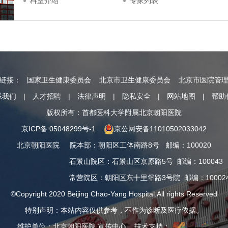
科室介绍
专家列表
情链接：
国家卫生健康委员会
北京市卫生健康委员会
北京市医院管
系我们
|
人才招聘
|
法律声明
|
隐私安全
|
网站地图
|
帮助
版权所有：首都医科大学附属北京朝阳医院
京ICP备 05048299号-1
京公网安备11010502033042
北京朝阳医院
院本部
：
朝阳区工体南路8号
邮编：100020
石景山院区
：
石景山区京原路5号
邮编：100043
常营院区
：
朝阳区东十里堡路3号院
邮编：10002
©Copyright 2020 Beijing Chao-Yang Hospital.All rights Reserved
特别声明：本站内容仅供参考，不作为诊断及医疗依据。
维护单位：北京朝阳医院 宣传中心 技术支持：