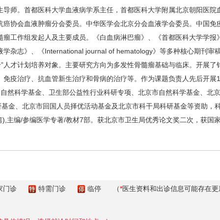
导师。首都医科大学血液病学系主任，首都医科大学附属北京朝阳医院血
抗癌协会血液肿瘤分会委员。中华医学会北京分会血液学会委员。中国免
髓瘤工作组发起人及主要成员。《白血病淋巴瘤》、《首都医科大学学报》
《International journal of hematology》等多种核心
百千”人才计划培养对象。主要研究方向为多发性骨髓瘤基础与临床。开展
、免疫治疗、抗血管新生治疗和骨病的治疗等。作为课题负责人先后开展1
、国家自然科学基金、卫生部公益性行业科研专项、北京市自然科学基金、北
科研基金、北京市回国人员择优活动基金及北京市科干局科研基金等资助，
录6篇),主编/参编医学专著/教材7部。获北京市卫生局优秀论文奖二次，
家门诊
特需门诊
临停
（
*
医生资料和出诊信息可能存在更