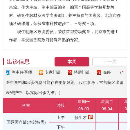
余篇。作为主编、副主编及编者，编写全国高等学校规划教
材、研究生教材及医学专著8部，并主持参与国家级、北京市多
项科研课题，荣获省市科技进步二、三等奖三项。
现任朝阳区政协委员，荣获首都劳动奖章，北京市先进工
作者，享受国务院政府特殊津贴的专家。
出诊信息
本周
下一周
副主任医师
专家门诊
特需门诊
临停
（
*
医生资料和出诊信息可能存在更新延迟，仅供参考；常营院区出诊
表维护中，以实际出诊为准。）
星期一
星期二
星
科室
时段
08-03
08-04
08
上午
侯生才
国际医疗部(本部特需)
下午