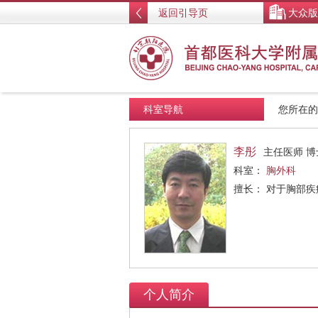
返回引导页
大众版
科室导航
您所在
李彤
主任医师 博
科室：
胸外科
擅长： 对于胸部
个人简介