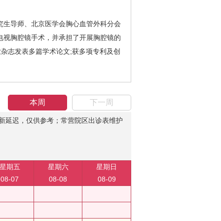
生导师、北京医学会胸心血管外科分会
电视胸腔镜手术，并承担了开展胸腔镜的
杂志发表多篇学术论文;获多项专利及创
本周
下一周
新延迟，仅供参考；常营院区出诊表维护
星期五
星期六
星期日
08-07
08-08
08-09