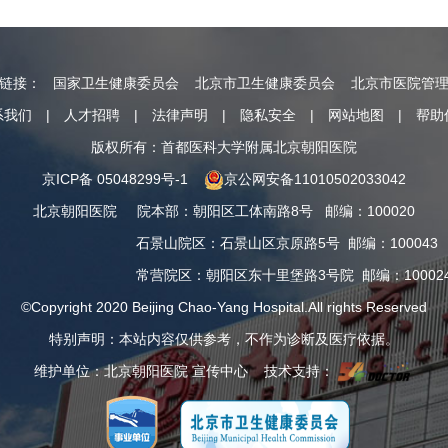
情链接：
国家卫生健康委员会
北京市卫生健康委员会
北京市医院管
系我们
|
人才招聘
|
法律声明
|
隐私安全
|
网站地图
|
帮助
版权所有：首都医科大学附属北京朝阳医院
京ICP备 05048299号-1
京公网安备11010502033042
北京朝阳医院
院本部
：
朝阳区工体南路8号
邮编：100020
石景山院区
：
石景山区京原路5号
邮编：100043
常营院区
：
朝阳区东十里堡路3号院
邮编：10002
©Copyright 2020 Beijing Chao-Yang Hospital.All rights Reserved
特别声明：本站内容仅供参考，不作为诊断及医疗依据。
维护单位：北京朝阳医院 宣传中心 技术支持：