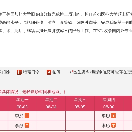
于美国加州大学旧金山分校完成博士后训练。担任首都医科大学硕士研究
较高的水平，包括胸外伤、肺癌、食管癌、纵隔肿瘤等。完成我院第一例
手术。此后，继续承担开展肺减容术的部分工作。在SCI收录国内外专业
家门诊
特需门诊
临停
（
*
医生资料和出诊信息可能存在更
的具体情况，选择就诊时间和地点。)
星期一
星期二
星期三
星期四
08-03
08-04
08-05
08-06
李彤
李彤
李彤
李彤