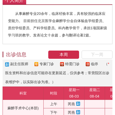
个人简介
从事麻醉专业20余年，临床经验丰富，具有较强的临床应
变能力。 目前担任北京医学会麻醉学分会自体输血学组委员、
质控学组委员、产科学组委员。科内教学骨干，承担1项国家级
学习班的教学。发表论文十余篇，参与翻译论著2篇。
出诊信息
本周
下一周
副主任医师
专家门诊
特需门诊
临停
（
*
医生资料和出诊信息可能存在更新延迟，仅供参考；常营院区出诊
表维护中，以实际出诊为准。）
星期一
星期二
星
科室
时段
08-03
08-04
08
上午
芮燕
麻醉手术中心(本部)
下午
芮燕