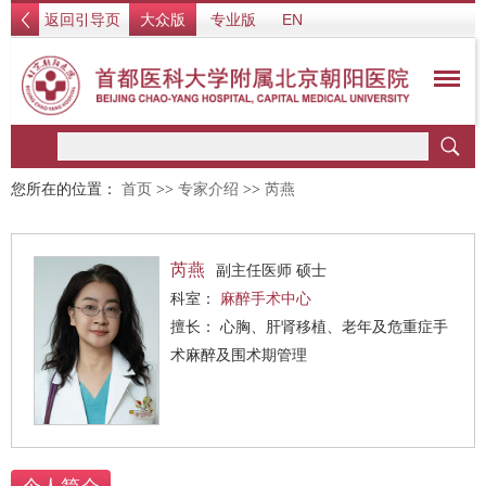
返回引导页
大众版
专业版
EN
您所在的位置：
首页
>>
专家介绍
>>
芮燕
芮燕
副主任医师 硕士
科室：
麻醉手术中心
擅长： 心胸、肝肾移植、老年及危重症手
术麻醉及围术期管理