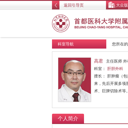
返回引导页
大众版
科室导航
您所在
高君
主任医师 
科室：
肝胆外科
擅长： 肝肿瘤（
来，先后开展多项
术、巨脾切除术等
个人简介