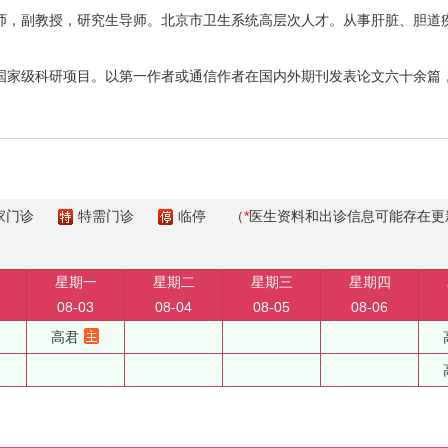
师，副教授，研究生导师。北京市卫生系统高层次人才。从事肝脏、胆道疾
家级科研项目。以第一作者或通信作者在国内外期刊发表论文六十余篇，其
家门诊
特需门诊
临停
（
*
医生资料和出诊信息可能存在更
星期一
星期二
星期三
星期四
08-03
08-04
08-05
08-06
高君