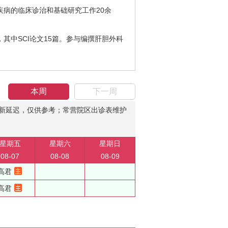
病的临床诊治和基础研究工作20余
中SCI论文15篇。参与编撰肝胆外科
本周
下一周
新延迟，仅供参考；常营院区出诊表维护
星期五
星期六
星期日
08-07
08-08
08-09
高君
高君