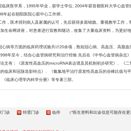
院临床医学系，1995年毕业，获学士学位; 2004年获首都医科大学心血
98年起在朝阳医院心脏中心工作师。
作，医术得到病人及家属的认可，先后获得多面锦旗。重视教学工作，带
参加生命网讲座，对患者进行宣教和随访，收集了大量临床资料，为更好
病等方面的临床药理试验共计20余项，熟知冠心病、高血压、高脂血
998年至今，结合心血管病研究和治疗经验 先后在《中华心血管病杂志
论文有：《原发性高血压的microRNA表达谱及其机制初步研究》、《
者的临床和冠脉造影特点》、《氨氯地平治疗原发性高血压的谷峰比值与
、《临床心理学内科学分册》等专著三部。
家门诊
特需门诊
临停
（
*
医生资料和出诊信息可能存在更