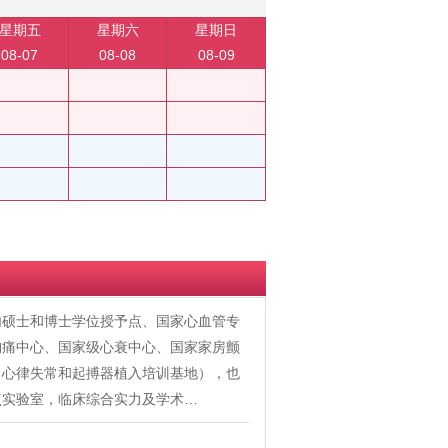
星期五
星期六
星期日
08-07
08-08
08-09
内硕士和博士学位授予点、国家心血管专
胸痛中心、国家级心衰中心、国家家房颤
、心律失常和起搏器植入培训基地），也
点实验室，临床综合实力及学术…