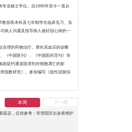
管病专业硕士学位。自1995年至今一直从
教首医本科及七年制学生临床见习、实
地与病人沟通及指导病人做好冠心病的一
症合理的药物治疗。擅长高血压的诊断
》、《中国医刊》、《中国医药导刊》等
二氢吡啶钙通道阻滞剂对细胞凋亡的影
平滑指数研究》。参加编写《急性冠脉综
本周
下一周
新延迟，仅供参考；常营院区出诊表维护