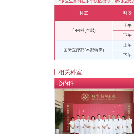
(
*
该医生目前在多个院区出诊，请根据您
科室
时段
上午
心内科(本部)
下午
上午
国际医疗部(本部特需)
下午
相关科室
心内科