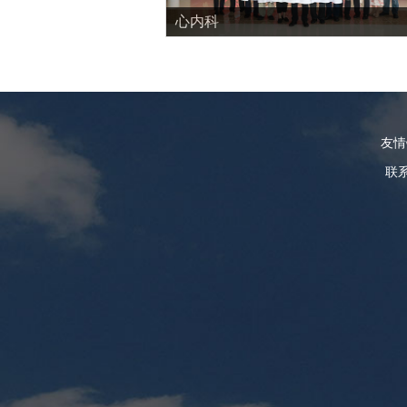
心内科
友
联