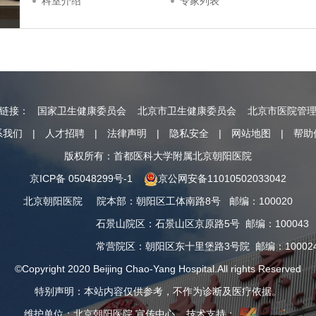
科室介绍
专家列表
情链接：
国家卫生健康委员会
北京市卫生健康委员会
北京市医院管
系我们
|
人才招聘
|
法律声明
|
隐私安全
|
网站地图
|
帮助
版权所有：首都医科大学附属北京朝阳医院
京ICP备 05048299号-1
京公网安备11010502033042
北京朝阳医院
院本部
：
朝阳区工体南路8号
邮编：100020
石景山院区
：
石景山区京原路5号
邮编：100043
常营院区
：
朝阳区东十里堡路3号院
邮编：10002
©Copyright 2020 Beijing Chao-Yang Hospital.All rights Reserved
特别声明：本站内容仅供参考，不作为诊断及医疗依据。
维护单位：北京朝阳医院 宣传中心 技术支持：