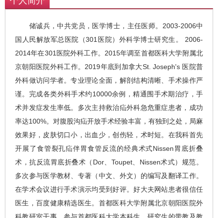
个人简介
储诚兵，中共党员，医学博士，主任医师。2003-2006中
国人民解放军总医院（301医院）外科学博士研究生。 2006-
2014年在301医院外科工作。2015年调至首都医科大学附属北
京朝阳医院外科工作。2019年底到加拿大St. Joseph's 医院普
外科做访问学者。专业理论全面，解剖结构清晰、手术操作严
谨。完成各类外科手术约10000余例，精通围手术期治疗，手
术并发症发生率低。多次主持救治疝外科急危重症患者，成功
率达100%。对腹股沟疝开放手术经验丰富，有独到之处，局麻
效果好，皮肤切口小，出血少，创伤轻，术时短。在我科首先
开展了食管裂孔疝伴胃食管反流的经典术式Nissen胃底折叠
术，抗反流胃底折叠术（Dor、Toupet、Nissen术式）规范。
多次参与医学教材、专著（中文、外文）的编写及翻译工作。
在学术会议进行手术演示均受到好评。好大夫网站患者很信任
医生，百度健康精选医生。首都医科大学附属北京朝阳医院外
科教研室干事，参与首都医科大学本科生、研究生的带教及教