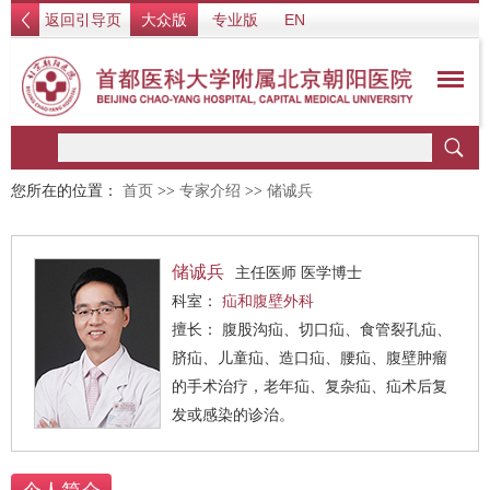
返回引导页
大众版
专业版
EN
您所在的位置：
首页
>>
专家介绍
>>
储诚兵
储诚兵
主任医师 医学博士
科室：
疝和腹壁外科
擅长： 腹股沟疝、切口疝、食管裂孔疝、
脐疝、儿童疝、造口疝、腰疝、腹壁肿瘤
的手术治疗，老年疝、复杂疝、疝术后复
发或感染的诊治。