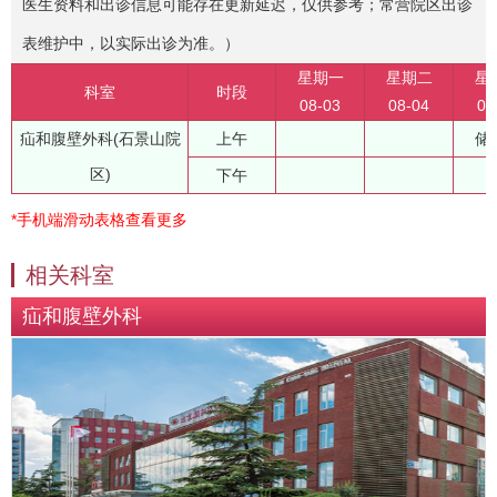
医生资料和出诊信息可能存在更新延迟，仅供参考；常营院区出诊
表维护中，以实际出诊为准。）
星期一
星期二
星
科室
时段
08-03
08-04
08
疝和腹壁外科(石景山院
上午
储
区)
下午
*手机端滑动表格查看更多
相关科室
疝和腹壁外科