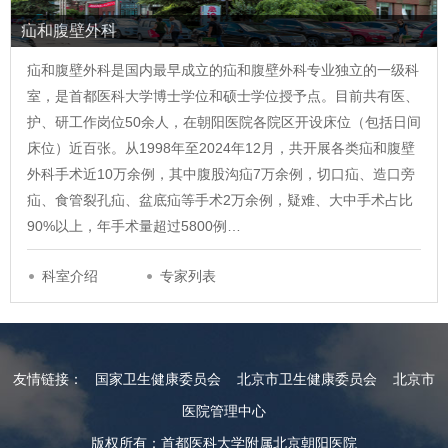
疝和腹壁外科
疝和腹壁外科是国内最早成立的疝和腹壁外科专业独立的一级科
室，是首都医科大学博士学位和硕士学位授予点。目前共有医、
护、研工作岗位50余人，在朝阳医院各院区开设床位（包括日间
床位）近百张。从1998年至2024年12月，共开展各类疝和腹壁
外科手术近10万余例，其中腹股沟疝7万余例，切口疝、造口旁
疝、食管裂孔疝、盆底疝等手术2万余例，疑难、大中手术占比
90%以上，年手术量超过5800例…
科室介绍
专家列表
友情链接：
国家卫生健康委员会
北京市卫生健康委员会
北京市
医院管理中心
版权所有：首都医科大学附属北京朝阳医院