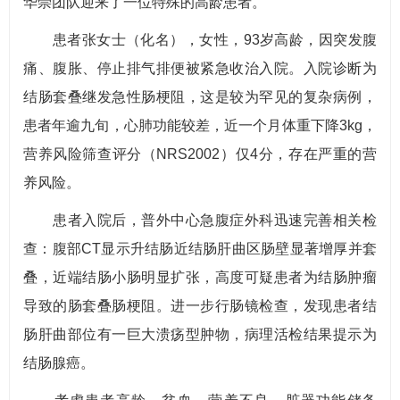
华崇团队迎来了一位特殊的高龄患者。
患者张女士（化名），女性，93岁高龄，因突发腹
痛、腹胀、停止排气排便被紧急收治入院。入院诊断为
结肠套叠继发急性肠梗阻，这是较为罕见的复杂病例，
患者年逾九旬，心肺功能较差，近一个月体重下降3kg，
营养风险筛查评分（NRS2002）仅4分，存在严重的营
养风险。
患者入院后，普外中心急腹症外科迅速完善相关检
查：腹部CT显示升结肠近结肠肝曲区肠壁显著增厚并套
叠，近端结肠小肠明显扩张，高度可疑患者为结肠肿瘤
导致的肠套叠肠梗阻。进一步行肠镜检查，发现患者结
肠肝曲部位有一巨大溃疡型肿物，病理活检结果提示为
结肠腺癌。