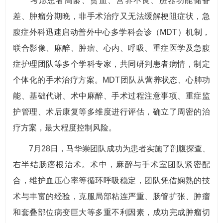
考虑患者高龄、贫血、营养不良、脏器功能储备
差、肿瘤分期晚，非手术治疗又无法缓解梗阻症状，急
腹症外科迅速启动普外中心多学科会诊（MDT）机制，
联合影像、麻醉、肿瘤、心内、呼吸、重症医学及急腹
症护理团队等多个学科专家，共同研判患者病情，制定
个体化的手术治疗方案。MDT团队从营养状态、心肺功
能、基础代谢、术中麻醉、手术过程注意事项、重症监
护管理、术后康复等多维度进行评估，确立了周密的治
疗方案，最大程度控制风险。
7月28日，马华崇团队成功为患者实施了剖腹探查、
右半结肠癌根治术。术中，麻醉与手术室团队紧密配
合，维护血压心率等循环呼吸稳定，团队凭借娴熟的技
术与丰富的经验，克服局部粘连严重、肠管扩张、肿瘤
和套叠部位病变巨大等多重不利因素，成功完成肿瘤切