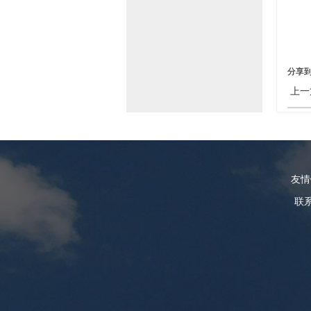
分享
上一
友
联