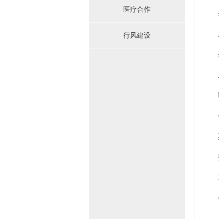
医疗合作
采
采购
行风建设
采
采
联系
公
其
排
1
公