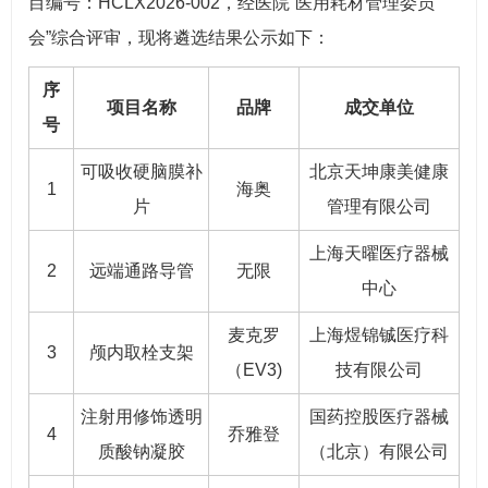
目编号：HCLX2026-002，经医院“医用耗材管理委员
会”综合评审，现将遴选结果公示如下：
序
项目名称
品牌
成交单位
号
可吸收硬脑膜补
北京天坤康美健康
1
海奥
片
管理有限公司
上海天曜医疗器械
2
远端通路导管
无限
中心
麦克罗
上海煜锦铖医疗科
3
颅内取栓支架
（EV3)
技有限公司
注射用修饰透明
国药控股医疗器械
4
乔雅登
质酸钠凝胶
（北京）有限公司