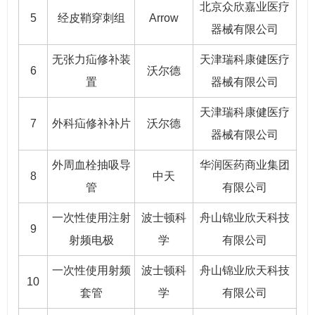
北京众欣嘉业医疗
5
经皮鞘穿刺组
Arrow
器械有限公司
无张力疝修补装
天津瑞科康健医疗
6
沃尔德
置
器械有限公司
天津瑞科康健医疗
7
外科疝修补补片
沃尔德
器械有限公司
外周血栓抽吸导
华润医药商业集团
8
中天
管
有限公司
一次性使用注射
波士顿科
舟山锦业欣天科技
9
射频电极
学
有限公司
一次性使用射频
波士顿科
舟山锦业欣天科技
10
套管
学
有限公司