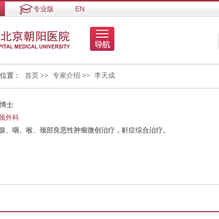
专业版
EN
的位置：
首页
>>
专家介绍
>>
李天成
 博士
颈外科
腮腺、咽、喉、颈部良恶性肿瘤微创治疗，鼾症综合治疗。