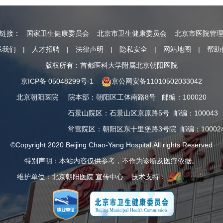
情链接：
国家卫生健康委员会
北京市卫生健康委员会
北京市医院管
系我们
|
人才招聘
|
法律声明
|
隐私安全
|
网站地图
|
帮助
版权所有：首都医科大学附属北京朝阳医院
京ICP备 05048299号-1
京公网安备11010502033042
北京朝阳医院
院本部
：
朝阳区工体南路8号
邮编：100020
石景山院区
：
石景山区京原路5号
邮编：100043
常营院区
：
朝阳区东十里堡路3号院
邮编：10002
©Copyright 2020 Beijing Chao-Yang Hospital.All rights Reserved
特别声明：本站内容仅供参考，不作为诊断及医疗依据。
维护单位：北京朝阳医院 宣传中心 技术支持：