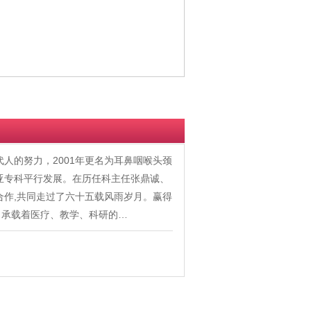
代人的努力，2001年更名为耳鼻咽喉头颈
个亚专科平行发展。在历任科主任张鼎诚、
合作,共同走过了六十五载风雨岁月。赢得
，承载着医疗、教学、科研的…