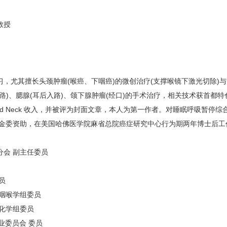
教授
尤其擅长头颈肿瘤(喉癌、下咽癌)的微创治疗(支撑喉镜下激光切除)
路)、腮腺(耳后入路)、颌下腺肿瘤(经口)的手术治疗，相关技术获首都
an d Neck 收入，并被评为封面文章，本人为第一作者。对睡眠呼吸暂
基金委资助，在美国哈佛医学院麻省总院癌症研究中心行为期两年博士后工
会 副主任委员
员
咽喉学组委员
化学组委员
委员会 委员