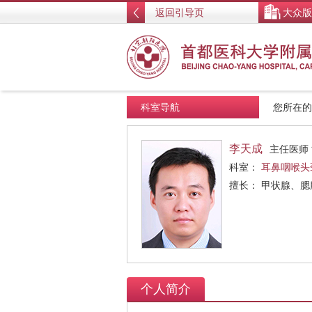
返回引导页
大众版
科室导航
您所在
李天成
主任医师
科室：
耳鼻咽喉头
擅长： 甲状腺、
个人简介