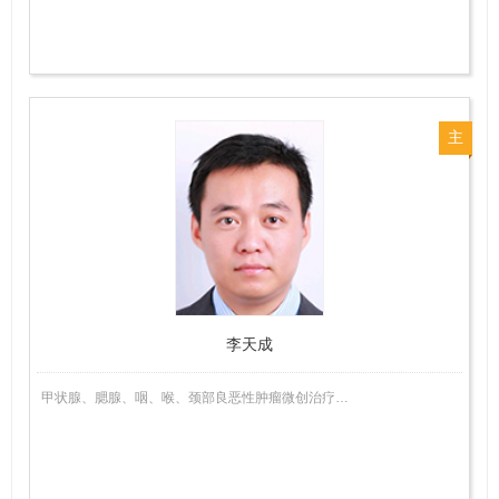
主
任
医
师
李天成
甲状腺、腮腺、咽、喉、颈部良恶性肿瘤微创治疗…