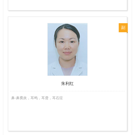
副
主
任
医
师
朱利红
鼻-鼻窦炎，耳鸣，耳聋，耳石症