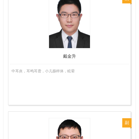
主
任
医
师
戴金升
中耳炎，耳鸣耳聋，小儿腺样体，眩晕
副
主