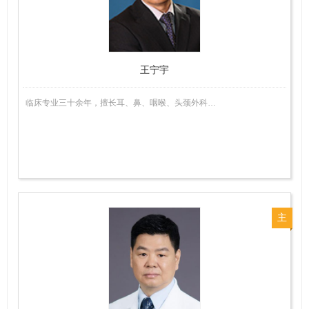
师
王宁宇
临床专业三十余年，擅长耳、鼻、咽喉、头颈外科…
主
任
医
师