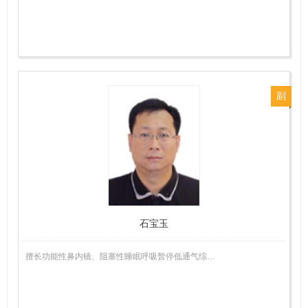
副
主
任
医
师
石宝玉
擅长功能性鼻内镜、阻塞性睡眠呼吸暂停低通气综…