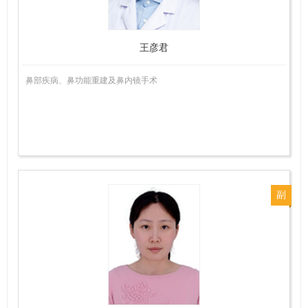
师
王彦君
鼻部疾病、鼻功能重建及鼻内镜手术
副
主
任
医
师