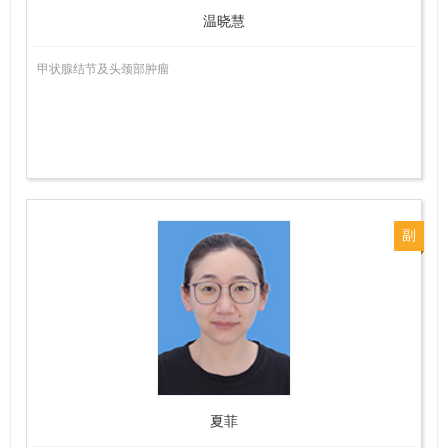
温晓慧
甲状腺结节及头颈部肿瘤
副
主
任
医
师
夏菲