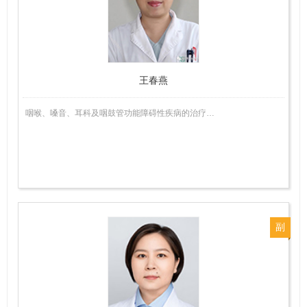
医
师
王春燕
咽喉、嗓音、耳科及咽鼓管功能障碍性疾病的治疗…
副
主
任
医