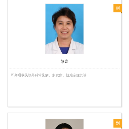
副
主
任
医
师
彭嘉
耳鼻咽喉头颈外科常见病、多发病、疑难杂症的诊…
副