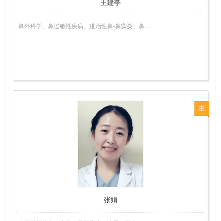
王建亭
鼻外科学、鼻过敏性疾病、难治性鼻-鼻窦炎、鼻…
主
任
医
师
张娟