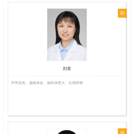
副
主
任
医
师
刘茉
声带息肉、扁桃体炎、腺样体肥大、头颈肿瘤
副