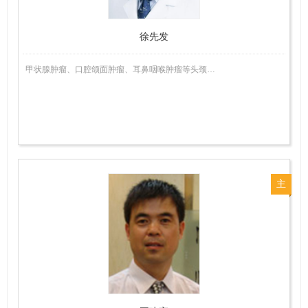
徐先发
甲状腺肿瘤、口腔颌面肿瘤、耳鼻咽喉肿瘤等头颈…
主
任
医
师