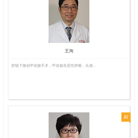
主
任
医
师
王洵
腔镜下微创甲状腺手术，甲状腺良恶性肿瘤，头颈…
副
主
任