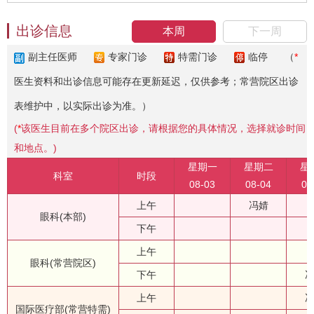
出诊信息
本周
下一周
副主任医师
专家门诊
特需门诊
临停
（
*
医生资料和出诊信息可能存在更新延迟，仅供参考；常营院区出诊
表维护中，以实际出诊为准。）
(
*
该医生目前在多个院区出诊，请根据您的具体情况，选择就诊时间
和地点。)
星期一
星期二
星
科室
时段
08-03
08-04
08
上午
冯婧
眼科(本部)
下午
上午
眼科(常营院区)
下午
上午
国际医疗部(常营特需)