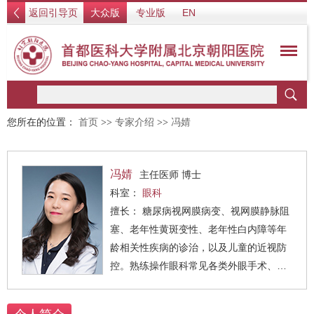
返回引导页
大众版
专业版
EN
您所在的位置：
首页
>>
专家介绍
>>
冯婧
冯婧
主任医师 博士
科室：
眼科
擅长： 糖尿病视网膜病变、视网膜静脉阻
塞、老年性黄斑变性、老年性白内障等年
龄相关性疾病的诊治，以及儿童的近视防
控。熟练操作眼科常见各类外眼手术、各
类激光手术、玻璃体腔注药术、白内障摘
除联合人工晶体植入术、玻璃体切割术等