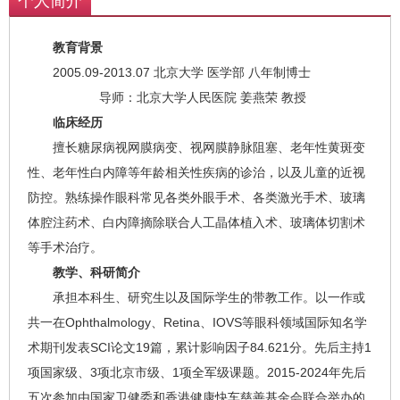
个人简介
手术治疗。
教育背景
2005.09-2013.07 北京大学 医学部 八年制博士
导师：北京大学人民医院 姜燕荣 教授
临床经历
擅长糖尿病视网膜病变、视网膜静脉阻塞、老年性黄斑变
性、老年性白内障等年龄相关性疾病的诊治，以及儿童的近视
防控。熟练操作眼科常见各类外眼手术、各类激光手术、玻璃
体腔注药术、白内障摘除联合人工晶体植入术、玻璃体切割术
等手术治疗。
教学、科研简介
承担本科生、研究生以及国际学生的带教工作。以一作或
共一在Ophthalmology、Retina、IOVS等眼科领域国际知名学
术期刊发表SCI论文19篇，累计影响因子84.621分。先后主持1
项国家级、3项北京市级、1项全军级课题。2015-2024年先后
五次参加由国家卫健委和香港健康快车慈善基金会联合举办的