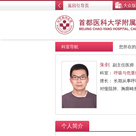
返回引导页
大众版
科室导航
您所在
朱剑
副主任医师
科室：
呼吸与危重
擅长： 长期从事
对慢阻肺、胸廓畸
个人简介