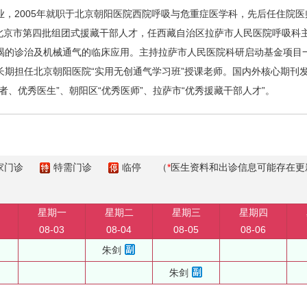
2005年就职于北京朝阳医院西院呼吸与危重症医学科，先后任住院医师
为北京市第四批组团式援藏干部人才，任西藏自治区拉萨市人民医院呼吸科
竭的诊治及机械通气的临床应用。主持拉萨市人民医院科研启动基金项目
长期担任北京朝阳医院“实用无创通气学习班”授课老师。国内外核心期刊
者、优秀医生”、朝阳区“优秀医师”、拉萨市“优秀援藏干部人才”。
家门诊
特需门诊
临停
（
*
医生资料和出诊信息可能存在更
星期一
星期二
星期三
星期四
08-03
08-04
08-05
08-06
朱剑
朱剑