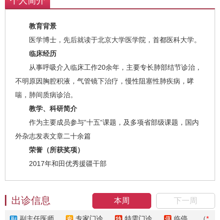
个人简介
教育背景
医学博士，先后就读于北京大学医学院，首都医科大学。
临床经历
从事呼吸介入临床工作20余年，主要专长肺部结节诊治，
不明原因胸腔积液，气管镜下治疗，慢性阻塞性肺疾病，哮
喘，肺间质病诊治。
教学、科研简介
作为主要成员参与“十五“课题，及多项省部级课题，国内
外杂志发表文章二十余篇
荣誉（所获奖项）
2017年和田优秀援疆干部
出诊信息
本周
下一周
副主任医师
专家门诊
特需门诊
临停
（
*