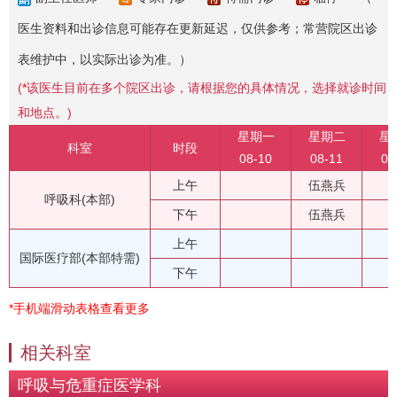
医生资料和出诊信息可能存在更新延迟，仅供参考；常营院区出诊
表维护中，以实际出诊为准。）
(
*
该医生目前在多个院区出诊，请根据您的具体情况，选择就诊时间
和地点。)
星期一
星期二
星
科室
时段
08-10
08-11
08
上午
伍燕兵
呼吸科(本部)
下午
伍燕兵
上午
国际医疗部(本部特需)
下午
*手机端滑动表格查看更多
相关科室
呼吸与危重症医学科