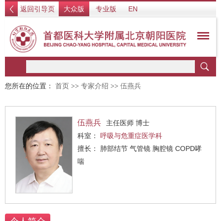
返回引导页
大众版
专业版
EN
您所在的位置：
首页
>>
专家介绍
>>
伍燕兵
伍燕兵
主任医师 博士
科室：
呼吸与危重症医学科
擅长： 肺部结节 气管镜 胸腔镜 COPD哮
喘