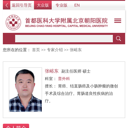
返回引导页
大众版
专业版
EN
您所在的位置：
首页
>>
专家介绍
>>
张峪东
张峪东
副主任医师 硕士
科室：
普外科
擅长： 胃癌、结直肠癌及小肠肿瘤的微创
手术及综合治疗。胃肠道良性疾病的治
疗。