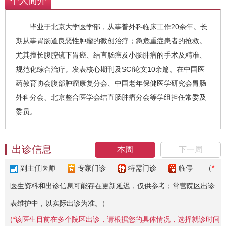
个人简介
毕业于北京大学医学部，从事普外科临床工作20余年。长
期从事胃肠道良恶性肿瘤的微创治疗；急危重症患者的抢救。
尤其擅长腹腔镜下胃癌、结直肠癌及小肠肿瘤的手术及精准、
规范化综合治疗。发表核心期刊及SCI论文10余篇。在中国医
药教育协会腹部肿瘤康复分会、中国老年保健医学研究会胃肠
外科分会、北京整合医学会结直肠肿瘤分会等学组担任常委及
委员。
出诊信息
本周
下一周
副主任医师
专家门诊
特需门诊
临停
（
*
医生资料和出诊信息可能存在更新延迟，仅供参考；常营院区出诊
表维护中，以实际出诊为准。）
(
*
该医生目前在多个院区出诊，请根据您的具体情况，选择就诊时间