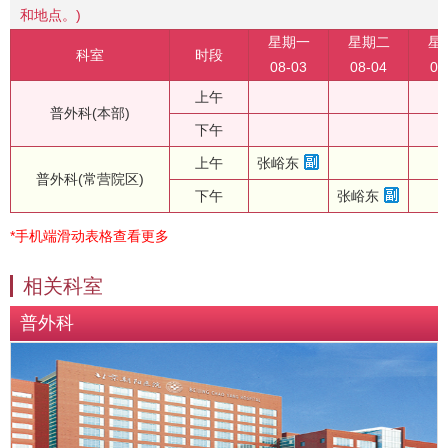
和地点。)
星期一
星期二
星
科室
时段
08-03
08-04
08
上午
普外科(本部)
下午
上午
张峪东
普外科(常营院区)
下午
张峪东
*手机端滑动表格查看更多
相关科室
普外科