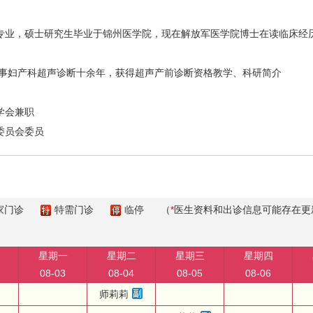
业，硕士研究生毕业于锦州医学院，现在解放军医学院博士在读临床经
事妇产科超声诊断十余年，获得超声产前诊断资格教学、科研简介
学会兼职
委员会委员
家门诊
特需门诊
临停
（
*
医生资料和出诊信息可能存在更
星期一
星期二
星期三
星期四
08-03
08-04
08-05
08-06
师莉莉