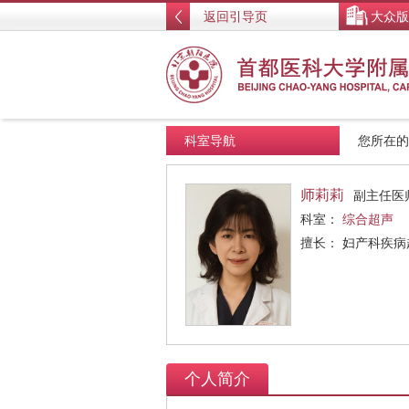
返回引导页
大众版
科室导航
您所在
师莉莉
副主任医
科室：
综合超声
擅长： 妇产科疾
个人简介