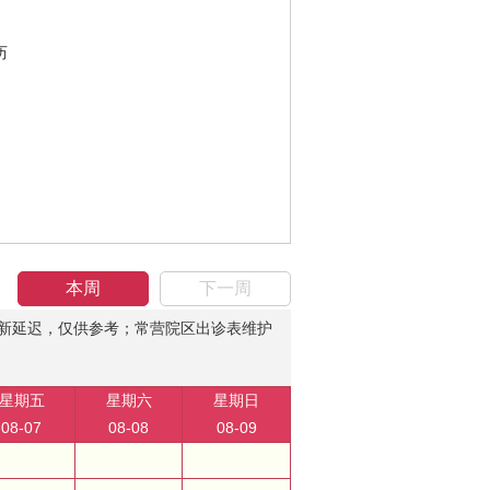
历
本周
下一周
新延迟，仅供参考；常营院区出诊表维护
星期五
星期六
星期日
08-07
08-08
08-09