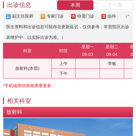
出诊信息
本周
下一周
副主任医师
专家门诊
特需门诊
临停
（
*
医生资料和出诊信息可能存在更新延迟，仅供参考；常营院区出诊
表维护中，以实际出诊为准。）
星期一
星期二
星
科室
时段
08-03
08-04
08
上午
李敏
放射科(本部)
下午
*手机端滑动表格查看更多
相关科室
放射科