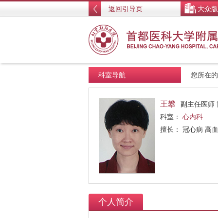
返回引导页
大众版
科室导航
您所在
王攀
副主任医师 
科室：
心内科
擅长： 冠心病 高
个人简介