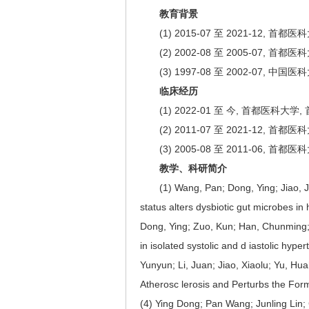
教育背景
(1) 2015-07 至 2021-12, 首都
(2) 2002-08 至 2005-07, 首都
(3) 1997-08 至 2002-07, 中国
临床经历
(1) 2022-01 至 今, 首都医科
(2) 2011-07 至 2021-12, 
(3) 2005-08 至 2011-06, 
教学、科研简介
(1) Wang, Pan; Dong, Ying; Jiao, Jie;
status alters dysbiotic gut microbes 
Dong, Ying; Zuo, Kun; Han, Chunming; Ji
in isolated systolic and d iastolic h
Yunyun; Li, Juan; Jiao, Xiaolu; Yu, Hua
Atherosc lerosis and Perturbs the Form
(4) Ying Dong; Pan Wang; Junling Lin;