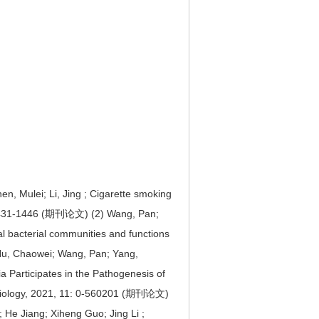
, Mulei; Li, Jing ; Cigarette smoking
7): 1431-1446 (期刊论文) (2) Wang, Pan;
cal bacterial communities and functions
 Hu, Chaowei; Wang, Pan; Yang,
ia Participates in the Pathogenesis of
crobiology, 2021, 11: 0-560201 (期刊论文)
 He Jiang; Xiheng Guo; Jing Li ;