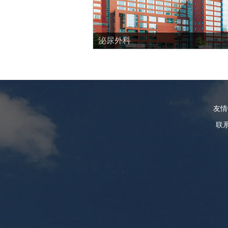
泌尿外科
友
联