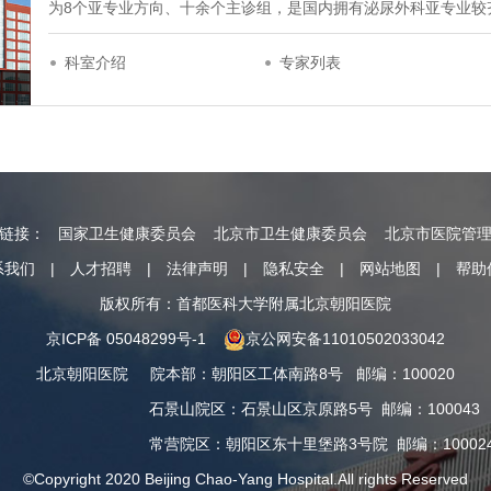
为8个亚专业方向、十余个主诊组，是国内拥有泌尿外科亚专业较
科室介绍
专家列表
情链接：
国家卫生健康委员会
北京市卫生健康委员会
北京市医院管
系我们
|
人才招聘
|
法律声明
|
隐私安全
|
网站地图
|
帮助
版权所有：首都医科大学附属北京朝阳医院
京ICP备 05048299号-1
京公网安备11010502033042
北京朝阳医院
院本部
：
朝阳区工体南路8号
邮编：100020
石景山院区
：
石景山区京原路5号
邮编：100043
常营院区
：
朝阳区东十里堡路3号院
邮编：10002
©Copyright 2020 Beijing Chao-Yang Hospital.All rights Reserved