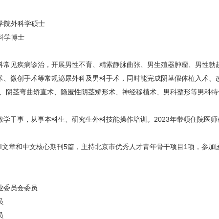
雅医学院外科学硕士
外科学博士
常见疾病诊治，开展男性不育、精索静脉曲张、男生殖器肿瘤、男性勃起
术、微创手术等常规泌尿外科及男科手术，同时能完成阴茎假体植入术、
术、阴茎弯曲矫直术、隐匿性阴茎矫形术、神经移植术、男科整形等男科特
干事，从事本科生、研究生外科技能操作培训。2023年带领住院医师
I文章和中文核心期刊5篇，主持北京市优秀人才青年骨干项目1项，参加
业委员会委员
员
员