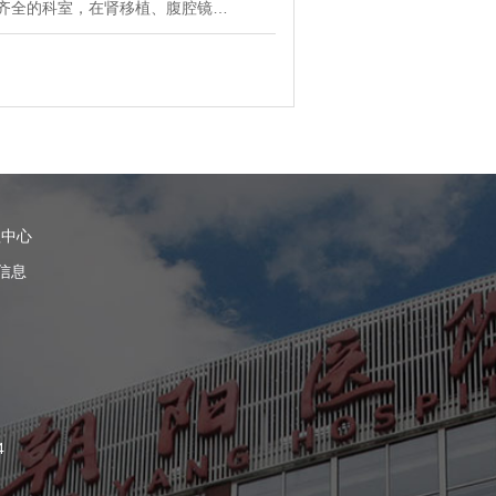
齐全的科室，在肾移植、腹腔镜…
理中心
信息
4