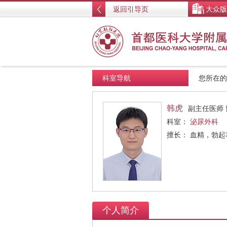
返回引导页
大众版
科室导航
您所在
韩虎
副主任医师 
科室：
泌尿外科
擅长： 血精，勃
个人简介