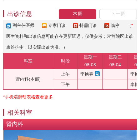
出诊信息
本周
下一周
副主任医师
专家门诊
特需门诊
临停
（
*
医生资料和出诊信息可能存在更新延迟，仅供参考；常营院区出诊
表维护中，以实际出诊为准。）
星期一
星期二
星
科室
时段
08-03
08-04
08
上午
李艳春
李艳
肾内科(本部)
下午
李艳
*手机端滑动表格查看更多
相关科室
肾内科