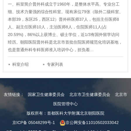
一、科室简介普外科成立于1960年，是整体水平高、专业分工
细、技术力量强的综合性科室。现有床位79张（除外二级科室、
本部39，东区25，西区12）普外科医师37人，包括主任医师8
人、副主任医师10人，主治医师8人，住院医师11人(占
20.59%)，86%以上获博士、硕士学位，近1/3有国外留学访问
经历。朝阳医院普外科是北京市首批住院医师规范化培训基地，
也是普通外科专科医师准入培训中心，担负着…
科室介绍
专家列表
友情链接：
国家卫生健康委员会
北京市卫生健康委员会
北京市
医院管理中心
版权所有：首都医科大学附属北京朝阳医院
京ICP备 05048299号-1
京公网安备11010502033042