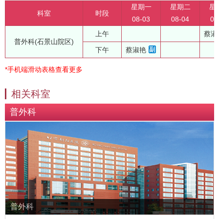
星期一
星期二
星
科室
时段
08-03
08-04
08
上午
蔡淑
普外科(石景山院区)
下午
蔡淑艳
*手机端滑动表格查看更多
相关科室
普外科
普外科