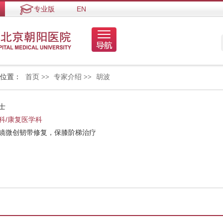
专业版
EN
的位置：
首页
>>
专家介绍
>>
胡波
士
科/康复医学科
节镜微创韧带修复，保膝阶梯治疗