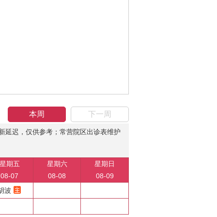
本周
下一周
新延迟，仅供参考；常营院区出诊表维护
星期五
星期六
星期日
08-07
08-08
08-09
胡波