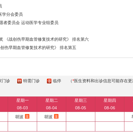
员
医学分会委员
愿者委员会 运动医学专业组委员
奖 《战创伤早期血管修复技术的研究》 排名第六
战创伤早期血管修复技术的研究》 排名第五
家门诊
特需门诊
临停
（
*
医生资料和出诊信息可能存在更
星期一
星期二
星期三
星期四
08-03
08-04
08-05
08-06
胡波
胡波