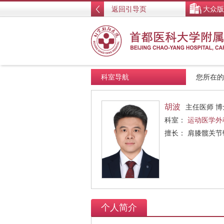
返回引导页
大众版
科室导航
您所在
胡波
主任医师 博
科室：
运动医学外
擅长： 肩膝髋关
个人简介