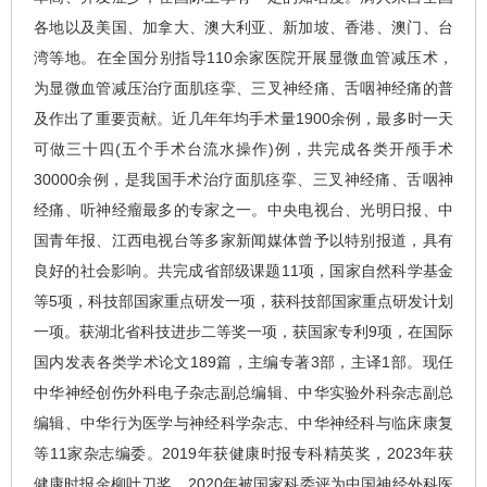
各地以及美国、加拿大、澳大利亚、新加坡、香港、澳门、台
湾等地。在全国分别指导110余家医院开展显微血管减压术，
为显微血管减压治疗面肌痉挛、三叉神经痛、舌咽神经痛的普
及作出了重要贡献。近几年年均手术量1900余例，最多时一天
可做三十四(五个手术台流水操作)例，共完成各类开颅手术
30000余例，是我国手术治疗面肌痉挛、三叉神经痛、舌咽神
经痛、听神经瘤最多的专家之一。中央电视台、光明日报、中
国青年报、江西电视台等多家新闻媒体曾予以特别报道，具有
良好的社会影响。共完成省部级课题11项，国家自然科学基金
等5项，科技部国家重点研发一项，获科技部国家重点研发计划
一项。获湖北省科技进步二等奖一项，获国家专利9项，在国际
国内发表各类学术论文189篇，主编专著3部，主译1部。现任
中华神经创伤外科电子杂志副总编辑、中华实验外科杂志副总
编辑、中华行为医学与神经科学杂志、中华神经科与临床康复
等11家杂志编委。2019年获健康时报专科精英奖，2023年获
健康时报金柳叶刀奖。2020年被国家科委评为中国神经外科医