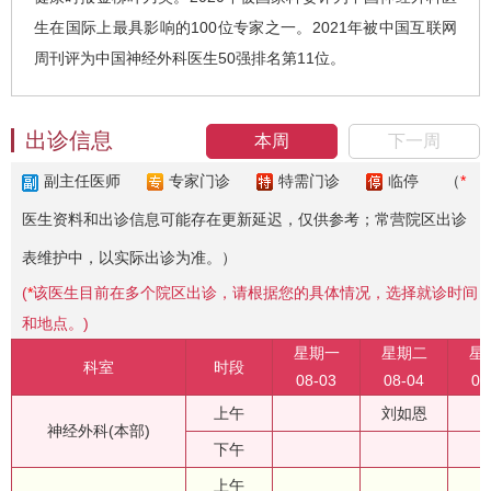
生在国际上最具影响的100位专家之一。2021年被中国互联网
周刊评为中国神经外科医生50强排名第11位。
出诊信息
本周
下一周
副主任医师
专家门诊
特需门诊
临停
（
*
医生资料和出诊信息可能存在更新延迟，仅供参考；常营院区出诊
表维护中，以实际出诊为准。）
(
*
该医生目前在多个院区出诊，请根据您的具体情况，选择就诊时间
和地点。)
星期一
星期二
星
科室
时段
08-03
08-04
08
上午
刘如恩
神经外科(本部)
下午
上午