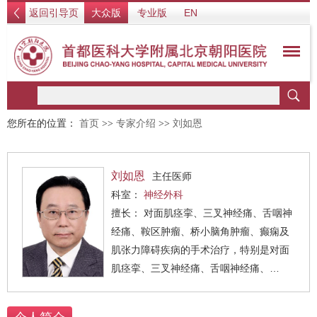
返回引导页
大众版
专业版
EN
您所在的位置：
首页
>>
专家介绍
>>
刘如恩
刘如恩
主任医师
科室：
神经外科
擅长： 对面肌痉挛、三叉神经痛、舌咽神
经痛、鞍区肿瘤、桥小脑角肿瘤、癫痫及
肌张力障碍疾病的手术治疗，特别是对面
肌痉挛、三叉神经痛、舌咽神经痛、
meige的手术治疗有独到的造诣