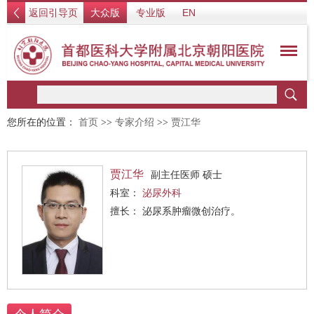
返回引导页
大众版
专业版
EN
您所在的位置：
首页
>>
专家介绍
>>
贾江华
贾江华
副主任医师 硕士
科室：
泌尿外科
擅长： 泌尿系肿瘤微创治疗。