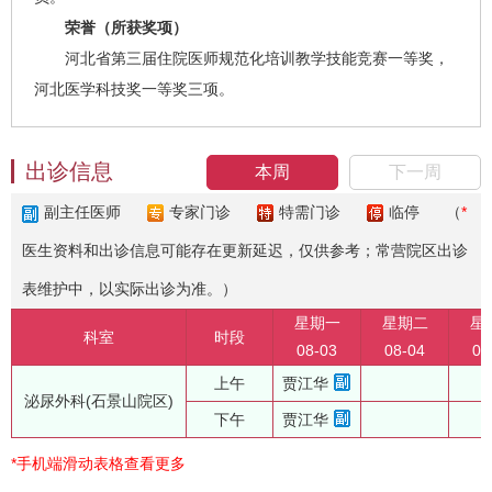
荣誉（所获奖项）
河北省第三届住院医师规范化培训教学技能竞赛一等奖，
河北医学科技奖一等奖三项。
出诊信息
本周
下一周
副主任医师
专家门诊
特需门诊
临停
（
*
医生资料和出诊信息可能存在更新延迟，仅供参考；常营院区出诊
表维护中，以实际出诊为准。）
星期一
星期二
星
科室
时段
08-03
08-04
08
上午
贾江华
泌尿外科(石景山院区)
下午
贾江华
*手机端滑动表格查看更多