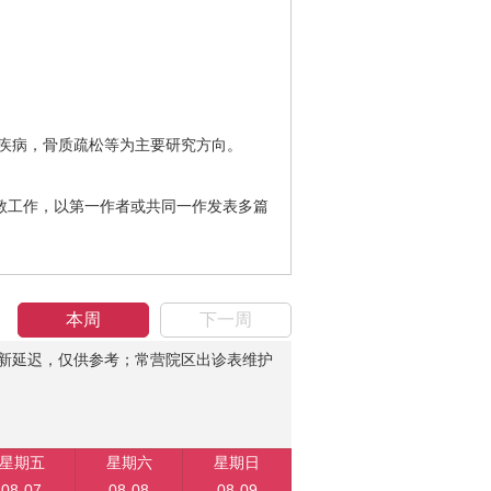
腺疾病，骨质疏松等为主要研究方向。
教工作，以第一作者或共同一作发表多篇
本周
下一周
新延迟，仅供参考；常营院区出诊表维护
星期五
星期六
星期日
08-07
08-08
08-09