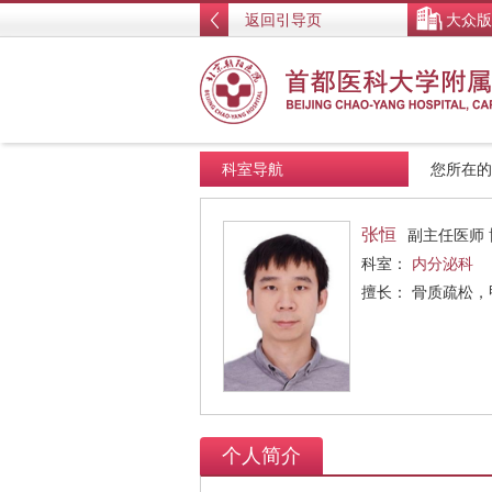
返回引导页
大众版
科室导航
您所在
张恒
副主任医师 
科室：
内分泌科
擅长： 骨质疏松
个人简介