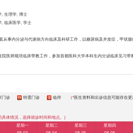
大学, 生理学, 博士
京大学, 临床医学, 学士
，一直从事内分泌与代谢病方向临床及科研工作，以糖尿病及并发症，甲状
住院医师规培临床带教工作，参加首都医科大学本科生内分泌临床见习带
家门诊
特需门诊
临停
（
*
医生资料和出诊信息可能存在更
的具体情况，选择就诊时间和地点。)
星期一
星期二
星期三
星期四
08-03
08-04
08-05
08-06