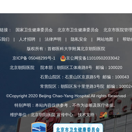
情链接：
国家卫生健康委员会
北京市卫生健康委员会
北京市医院管
系我们
|
人才招聘
|
法律声明
|
隐私安全
|
网站地图
|
帮助
版权所有：首都医科大学附属北京朝阳医院
京ICP备 05048299号-1
京公网安备11010502033042
北京朝阳医院
院本部
：
朝阳区工体南路8号
邮编：100020
石景山院区
：
石景山区京原路5号
邮编：100043
常营院区
：
朝阳区东十里堡路3号院
邮编：10002
©Copyright 2020 Beijing Chao-Yang Hospital.All rights Reserved
特别声明：本站内容仅供参考，不作为诊断及医疗依据。
维护单位：北京朝阳医院 宣传中心 技术支持：