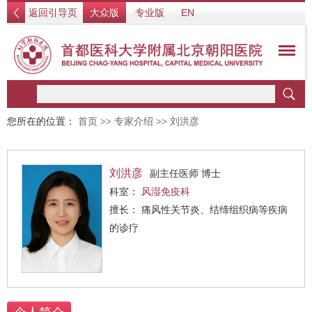
返回引导页
大众版
专业版
EN
您所在的位置：
首页
>>
专家介绍
>>
刘洪彦
刘洪彦
副主任医师 博士
科室：
风湿免疫科
擅长： 痛风性关节炎、结缔组织病等疾病
的诊疗