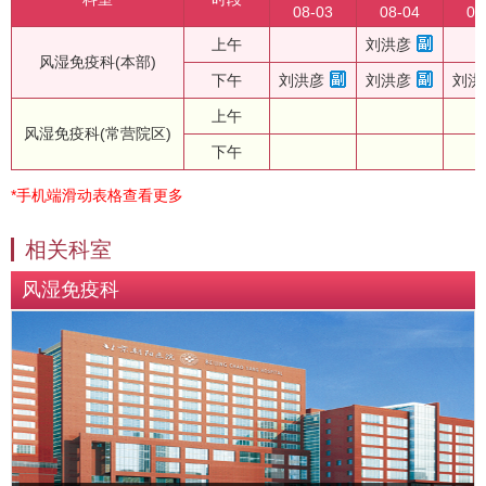
08-03
08-04
08
上午
刘洪彦
风湿免疫科(本部)
下午
刘洪彦
刘洪彦
刘洪
上午
风湿免疫科(常营院区)
下午
*手机端滑动表格查看更多
相关科室
风湿免疫科