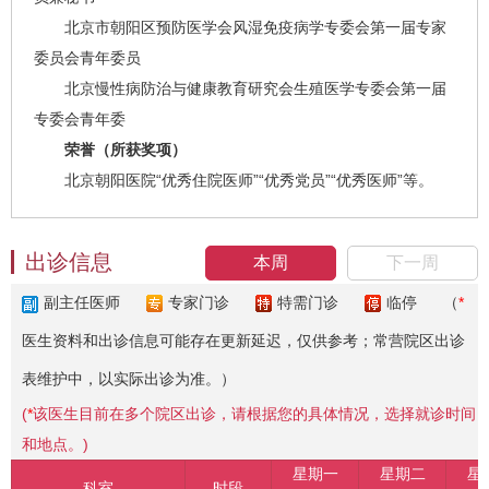
北京市朝阳区预防医学会风湿免疫病学专委会第一届专家
委员会青年委员
北京慢性病防治与健康教育研究会生殖医学专委会第一届
专委会青年委
荣誉（所获奖项）
北京朝阳医院“优秀住院医师”“优秀党员”“优秀医师”等。
出诊信息
本周
下一周
副主任医师
专家门诊
特需门诊
临停
（
*
医生资料和出诊信息可能存在更新延迟，仅供参考；常营院区出诊
表维护中，以实际出诊为准。）
(
*
该医生目前在多个院区出诊，请根据您的具体情况，选择就诊时间
和地点。)
星期一
星期二
星
科室
时段