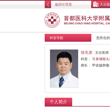
返回引导页
大众版
科室导航
您所在
徐先发
主任医师
科室：
耳鼻咽喉头
擅长： 甲状腺肿
个人简介