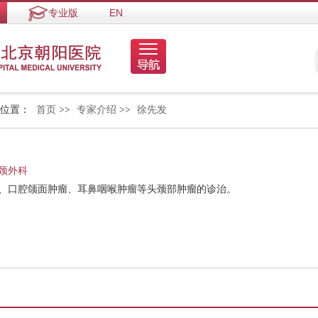
专业版
EN
的位置：
首页
>>
专家介绍
>>
徐先发
颈外科
瘤、口腔颌面肿瘤、耳鼻咽喉肿瘤等头颈部肿瘤的诊治。