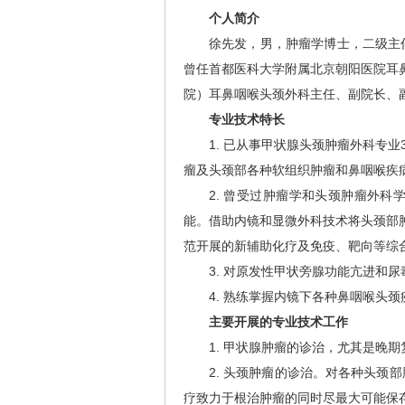
个人简介
徐先发，男，肿瘤学博士，二级主
曾任首都医科大学附属北京朝阳医院耳
院）耳鼻咽喉头颈外科主任、副院长、
专业技术特长
1. 已从事甲状腺头颈肿瘤外科专
瘤及头颈部各种软组织肿瘤和鼻咽喉疾
2. 曾受过肿瘤学和头颈肿瘤外
能。借助内镜和显微外科技术将头颈部
范开展的新辅助化疗及免疫、靶向等综
3. 对原发性甲状旁腺功能亢进和
4. 熟练掌握内镜下各种鼻咽喉头
主要开展的专业技术工作
1. 甲状腺肿瘤的诊治，尤其是晚
2. 头颈肿瘤的诊治。对各种头
疗致力于根治肿瘤的同时尽最大可能保