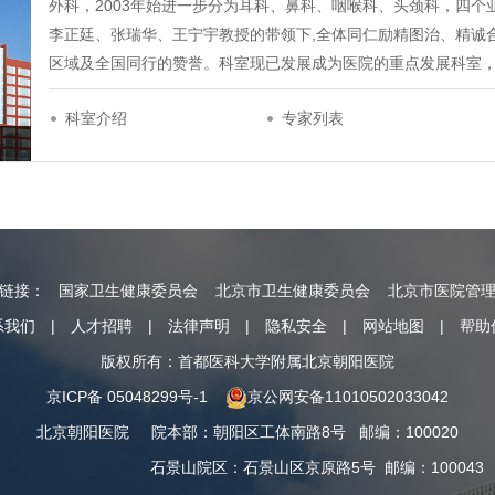
外科，2003年始进一步分为耳科、鼻科、咽喉科、头颈科，四
李正廷、张瑞华、王宁宇教授的带领下,全体同仁励精图治、精诚
区域及全国同行的赞誉。科室现已发展成为医院的重点发展科室
科室介绍
专家列表
情链接：
国家卫生健康委员会
北京市卫生健康委员会
北京市医院管
系我们
|
人才招聘
|
法律声明
|
隐私安全
|
网站地图
|
帮助
版权所有：首都医科大学附属北京朝阳医院
京ICP备 05048299号-1
京公网安备11010502033042
北京朝阳医院
院本部
：
朝阳区工体南路8号
邮编：100020
石景山院区
：
石景山区京原路5号
邮编：100043