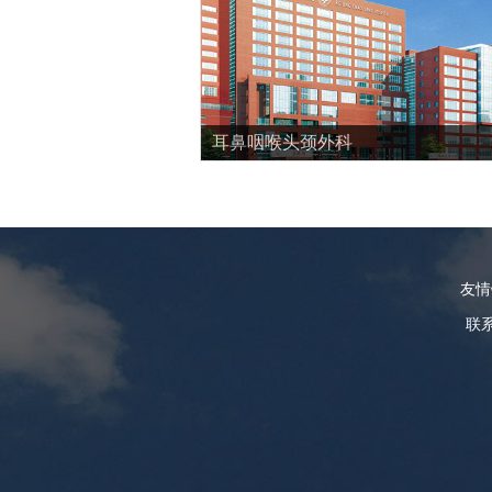
耳鼻咽喉头颈外科
友
联