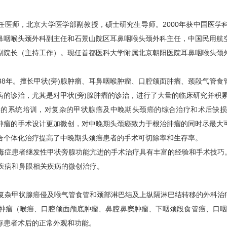
任医师，北京大学医学部副教授，硕士研究生导师。2000年获中国医学
鼻咽喉头颈外科副主任和石景山院区耳鼻咽喉头颈外科主任，中国民用航
副院长（主持工作）。现任首都医科大学附属北京朝阳医院耳鼻咽喉头颈
业38年。擅长甲状(旁)腺肿瘤、耳鼻咽喉肿瘤、口腔颌面肿瘤、颈段气管
病的诊治，尤其是对甲状(旁)腺肿瘤的诊治，进行了大量的临床研究并积
科学的系统培训，对复杂的甲状腺癌及中晚期头颈癌的综合治疗和术后缺
肿瘤的手术设计更加微创，对中晚期头颈癌致力于根治肿瘤的同时尽最大
合个体化治疗提高了中晚期头颈癌患者的手术可切除率和生存率。
尿毒症患者继发性甲状旁腺功能亢进的手术治疗具有丰富的经验和手术技巧
颈疾病和鼻眼相关疾病的微创治疗。
期复杂甲状腺癌侵及喉气管食管和颈部淋巴结及上纵隔淋巴结转移的外科治
颈部肿瘤（喉癌、口腔颌面颅底肿瘤、鼻腔鼻窦肿瘤、下咽颈段食管癌、口
存患者术后的正常外观和功能。