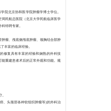
科学院北京协和医学院肿瘤学博士学位。
空局民航总医院（北京大学民航临床医学
外科特聘专家。
食管肿瘤、颅底侧颅底肿瘤、颈胸结合部肿
累了丰富的临床经验。
损的修复具有丰富的经验和娴熟的外科技
可能重建患者术后的正常外观和功能。规
。
疗。
咽癌、头颈部各种软组织肿瘤等)的外科治