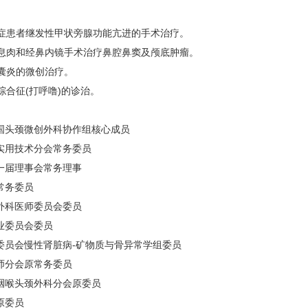
毒症患者继发性甲状旁腺功能亢进的手术治疗。
鼻息肉和经鼻内镜手术治疗鼻腔鼻窦及颅底肿瘤。
泪囊炎的微创治疗。
综合征(打呼噜)的诊治。
国头颈微创外科协作组核心成员
实用技术分会常务委员
一届理事会常务理事
常务委员
外科医师委员会委员
业委员会委员
委员会慢性肾脏病-矿物质与骨异常学组委员
师分会原常务委员
咽喉头颈外科分会原委员
原委员