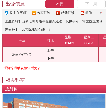
出诊信息
本周
下一周
副主任医师
专家门诊
特需门诊
临停
（
*
医生资料和出诊信息可能存在更新延迟，仅供参考；常营院区出诊
表维护中，以实际出诊为准。）
星期一
星期二
星
科室
时段
08-03
08-04
08
上午
放射科(本部)
下午
*手机端滑动表格查看更多
相关科室
放射科