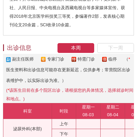
社、人民日报、中央电视台及西藏电视台等多家媒体宣传。获
得2018年北京医学科技奖三等奖，参编著作2部，发表核心期
刊论文20余篇，SCI收录10余篇。
出诊信息
本周
下一周
副主任医师
专家门诊
特需门诊
临停
（
*
医生资料和出诊信息可能存在更新延迟，仅供参考；常营院区出诊
表维护中，以实际出诊为准。）
(
*
该医生目前在多个院区出诊，请根据您的具体情况，选择就诊时间
和地点。)
星期一
星期二
星
科室
时段
08-03
08-04
08
上午
泌尿外科(本部)
下午