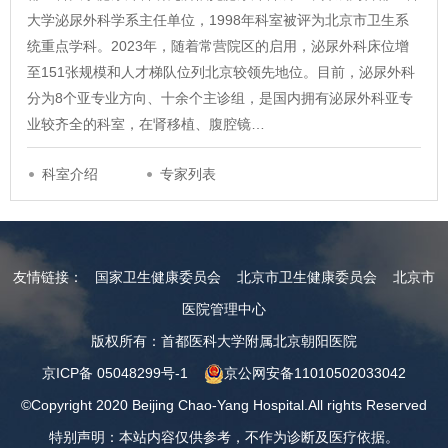
大学泌尿外科学系主任单位，1998年科室被评为北京市卫生系
统重点学科。2023年，随着常营院区的启用，泌尿外科床位增
至151张规模和人才梯队位列北京较领先地位。目前，泌尿外科
分为8个亚专业方向、十余个主诊组，是国内拥有泌尿外科亚专
业较齐全的科室，在肾移植、腹腔镜…
科室介绍
专家列表
友情链接：
国家卫生健康委员会
北京市卫生健康委员会
北京市
医院管理中心
版权所有：首都医科大学附属北京朝阳医院
京ICP备 05048299号-1
京公网安备11010502033042
©Copyright 2020 Beijing Chao-Yang Hospital.All rights Reserved
特别声明：本站内容仅供参考，不作为诊断及医疗依据。