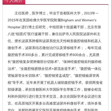
个人简介
主任医师，医学博士，毕业于首都医科大学，2013年～
2015年在美国哈佛大学医学院附属Brigham and Women’s
Hospital 进行博士后研究，中组部第十批援藏干部，北京市第
八批“组团式”医疗援藏干部，兼任拉萨市人民医院泌尿外科主
任。擅长泌尿系肿瘤和泌尿系统先天性畸形腹腔镜镜和机器人
微创手术，泌尿系结石微创治疗以及肾移植手术；，每年完成
腹腔镜手术300多台，累计完成肾移植手术600余台，尤其擅
长“腹腔镜复杂肾肿瘤部分切除术”、"保神经腹腔镜前列腺癌根
治术"、"全腹腔镜膀胱全切术+尿流改道手术"、"腹腔镜一体位
肾输尿管全长切除术"、"腹腔镜肾盂成型"、"腹腔镜输尿管再
植"等手术。近年来开展了机器人辅助腹腔镜手术。获得两项省
部级课题，承担首都医科大学国际学生带教工作，能够全程流
利和外国同行进行英文学术交流，多次在国际学术会议进行发
言。在高原地区开展多台高难度泌尿外科微创手术，填补多项
空白，并帮助西藏其它医院开展腹腔镜微创手术，受到新华