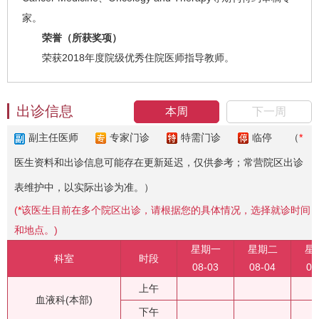
家。
荣誉（所获奖项）
荣获2018年度院级优秀住院医师指导教师。
出诊信息
本周
下一周
副主任医师
专家门诊
特需门诊
临停
（
*
医生资料和出诊信息可能存在更新延迟，仅供参考；常营院区出诊
表维护中，以实际出诊为准。）
(
*
该医生目前在多个院区出诊，请根据您的具体情况，选择就诊时间
和地点。)
星期一
星期二
星
科室
时段
08-03
08-04
08
上午
血液科(本部)
下午