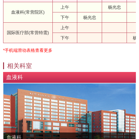
上午
杨光忠
血液科(常营院区)
下午
杨光忠
上午
国际医疗部(常营特需)
下午
杨
*手机端滑动表格查看更多
相关科室
血液科
血液科