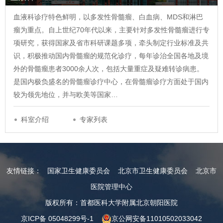
血液科诊疗特色鲜明，以多发性骨髓瘤、白血病、MDS和淋巴
瘤为重点。自上世纪70年代以来，主要针对多发性骨髓瘤进行专
项研究，获得国家及省市科研课题多项，牵头制定行业标准及共
识，积极推动国内骨髓瘤的规范化诊疗，每年诊治全国各地及境
外的骨髓瘤患者3000余人次，包括大量重症及疑难转诊病患。
是国内极负盛名的骨髓瘤诊疗中心，在骨髓瘤诊疗方面处于国内
较为领先地位，并与欧美等国家…
科室介绍
专家列表
友情链接：
国家卫生健康委员会
北京市卫生健康委员会
北京市
医院管理中心
版权所有：首都医科大学附属北京朝阳医院
京ICP备 05048299号-1
京公网安备11010502033042