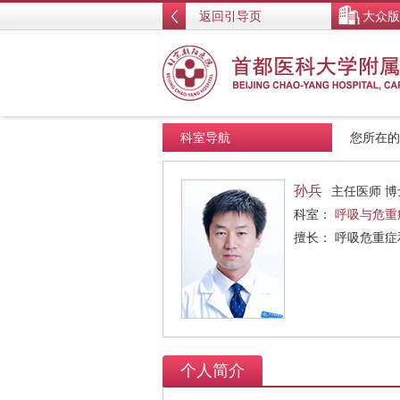
返回引导页
大众版
科室导航
您所在
孙兵
主任医师 博
科室：
呼吸与危重
擅长： 呼吸危重
个人简介