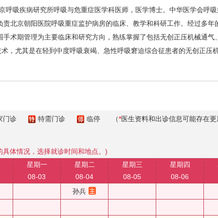
呼吸疾病研究所呼吸与危重症医学科医师，医学博士。中华医学会呼吸
负责北京朝阳医院呼吸重症监护病房的临床、教学和科研工作。经过多年
围手术期管理为主要临床和研究方向，熟练掌握了包括无创正压机械通气
持技术，尤其是在轻到中度呼吸衰竭、急性呼吸窘迫综合征患者的无创正压
。
家门诊
特需门诊
临停
（
*
医生资料和出诊信息可能存在更
的具体情况，选择就诊时间和地点。)
星期一
星期二
星期三
星期四
08-03
08-04
08-05
08-06
孙兵