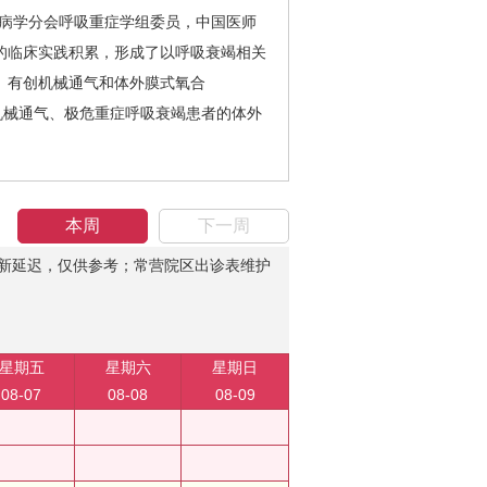
病学分会呼吸重症学组委员，中国医师
的临床实践积累，形成了以呼吸衰竭相关
、有创机械通气和体外膜式氧合
机械通气、极危重症呼吸衰竭患者的体外
本周
下一周
新延迟，仅供参考；常营院区出诊表维护
星期五
星期六
星期日
08-07
08-08
08-09