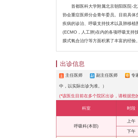
首都医科大学附属北京朝阳医院-北京
协会重症医师分会青年委员。目前具体
疾病的诊治、呼吸支持技术以及肺移植
(ECMO，人工肺)在内的各项呼吸支
膜式氧合治疗等方面积累了丰富的经验
出诊信息
主任医师
副主任医师
专
中，以实际出诊为准。）
(
*
该医生目前在多个院区出诊，请根据您
科室
时段
上午
呼吸科(本部)
下午