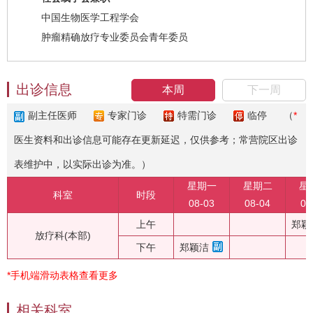
中国生物医学工程学会
肿瘤精确放疗专业委员会青年委员
出诊信息
本周
下一周
副主任医师
专家门诊
特需门诊
临停
（
*
医生资料和出诊信息可能存在更新延迟，仅供参考；常营院区出诊
表维护中，以实际出诊为准。）
星期一
星期二
星
科室
时段
08-03
08-04
08
上午
郑颖
放疗科(本部)
下午
郑颖洁
*手机端滑动表格查看更多
相关科室